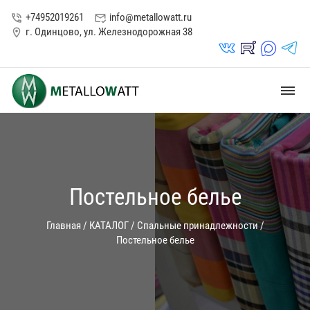
+74952019261
info@metallowatt.ru
phone_in_talk
mark_email_read
г. Одинцово, ул. Железнодорожная 38
location_on
vk_in
rutube_in
max_s
telegrams_in
dehaze
Постельное белье
Главная
/
КАТАЛОГ
/
Спальные принадлежности
/
Постельное белье