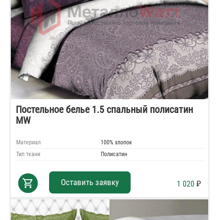
Постельное белье 1.5 спальный полисатин
MW
Материал
100% хлопок
Тип ткани
Полисатин
shopping_cart
Оставить заявку
1 020
₽