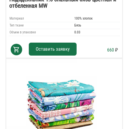
отбеленная MW
Материал
100% хлопок
Тип ткани
Бязь
Объем в упаковке
0.03
shopping_cart
Оставить заявку
660
₽