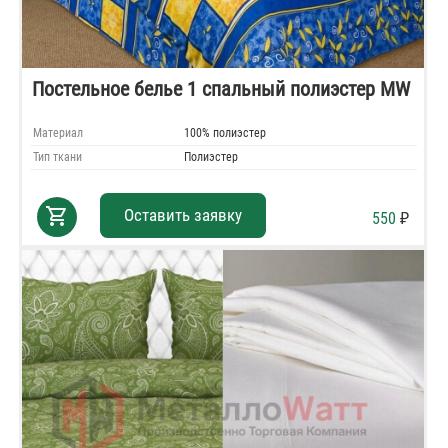
Постельное белье 1 спальный полиэстер MW
Материал
100% полиэстер
Тип ткани
Полиэстер
shopping_cart
Оставить заявку
550
₽