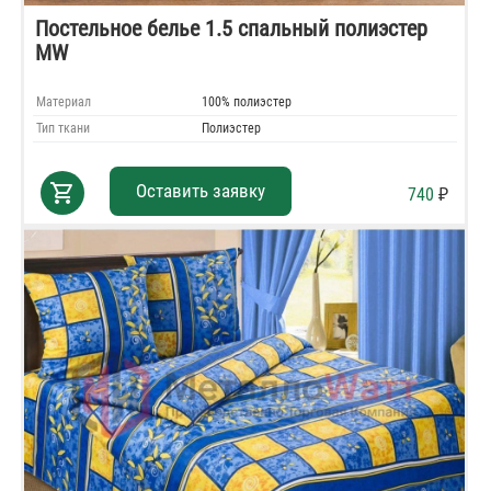
Постельное белье 1.5 спальный полиэстер
MW
Материал
100% полиэстер
Тип ткани
Полиэстер
shopping_cart
Оставить заявку
740
₽