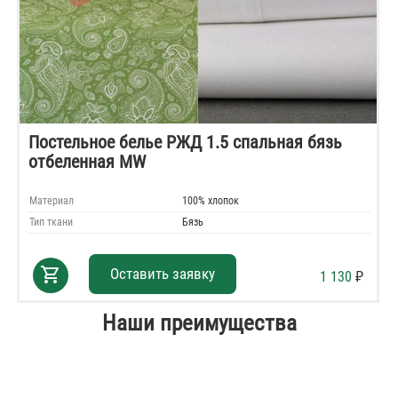
Постельное белье РЖД 1.5 спальная бязь
отбеленная MW
Материал
100% хлопок
Тип ткани
Бязь
shopping_cart
Оставить заявку
1 130
₽
Наши преимущества