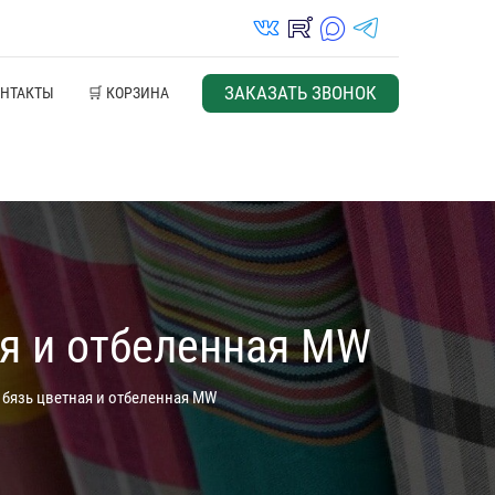
vk_in
rutube_in
max_s
telegrams_in
ЗАКАЗАТЬ ЗВОНОК
ОНТАКТЫ
🛒 КОРЗИНА
ая и отбеленная MW
 бязь цветная и отбеленная MW