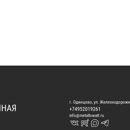
г. Одинцово, ул. Железнодорожн
ННАЯ
+74952019261
info@metallowatt.ru
vk_in
rutube_in
max_s
telegrams_in