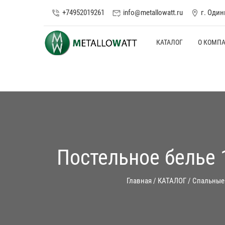
+74952019261
info@metallowatt.ru
г. Оди
phone_in_talk
mark_email_read
location_on
КАТАЛОГ
О КОМП
Постельное белье 
Главная
/
КАТАЛОГ
/
Спальные