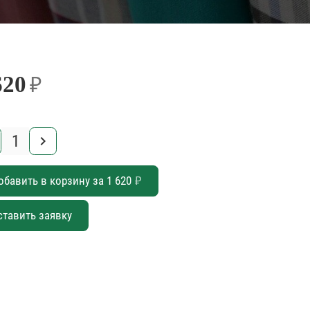
620
₽
keyboard_arrow_right
обавить в корзину за
1 620
₽
ставить заявку