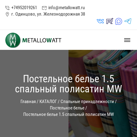
+74952019261
info@metallowatt.ru
phone_in_talk
mark_email_read
г. Одинцово, ул. Железнодорожная 38
location_on
vk_in
rutube_in
max_s
telegrams_in
dehaze
Постельное белье 1.5
спальный полисатин MW
Главная
/
КАТАЛОГ
/
Спальные принадлежности
/
Постельное белье
/
Постельное белье 1.5 спальный полисатин MW