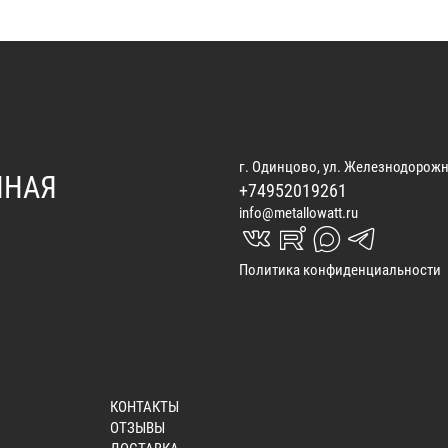
г. Одинцово, ул. Железнодорожн
ННАЯ
+74952019261
info@metallowatt.ru
vk_in
rutube_in
max_s
telegrams_in
Политика конфиденциальности
КОНТАКТЫ
ОТЗЫВЫ