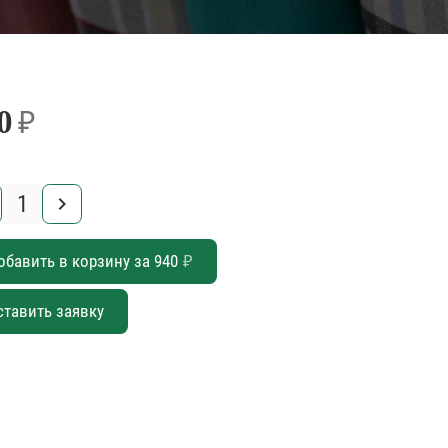
0
₽
keyboard_arrow_right
обавить в корзину за
940
₽
ставить заявку