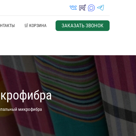
vk_in
rutube_in
max_s
telegrams_in
ЗАКАЗАТЬ ЗВОНОК
ОНТАКТЫ
🛒 КОРЗИНА
икрофибра
 спальный микрофибра