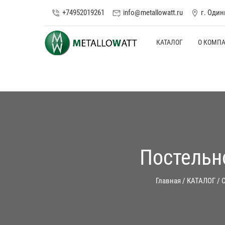
+74952019261
info@metallowatt.ru
г. Оди
phone_in_talk
mark_email_read
location_on
КАТАЛОГ
О КОМП
Постельн
Главная
/
КАТАЛОГ
/