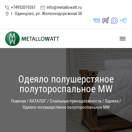
+74952019261
info@metallowatt.ru
phone_in_talk
mark_email_read
г. Одинцово, ул. Железнодорожная 38
location_on
vk_in
rutube_in
max_s
telegrams_in
dehaze
Одеяло полушерстяное
полутороспальное MW
Главная
/
КАТАЛОГ
/
Спальные принадлежности
/
Одеяла
/
Одеяло полушерстяное полутороспальное MW