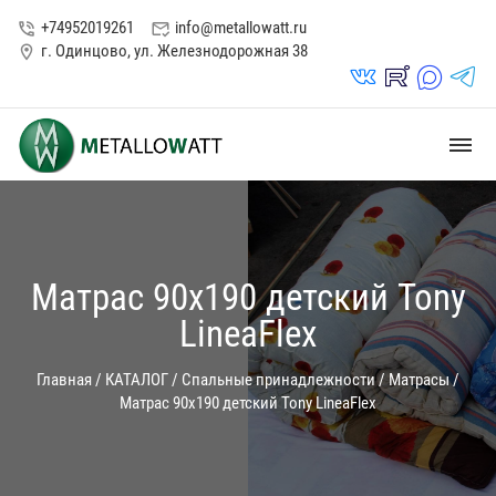
+74952019261
info@metallowatt.ru
phone_in_talk
mark_email_read
г. Одинцово, ул. Железнодорожная 38
location_on
vk_in
rutube_in
max_s
telegrams_in
dehaze
Матрас 90х190 детский Tony
LineaFlex
Главная
/
КАТАЛОГ
/
Спальные принадлежности
/
Матрасы
/
Матрас 90х190 детский Tony LineaFlex