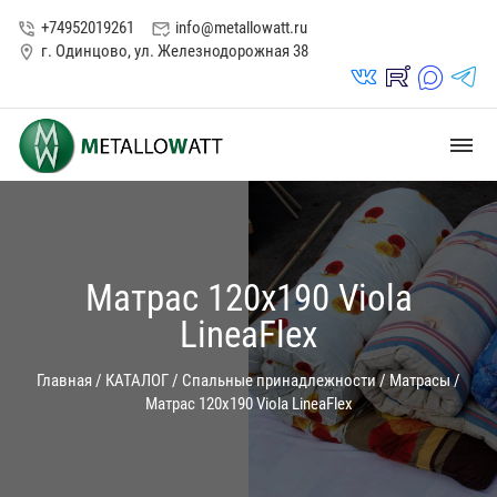
+74952019261
info@metallowatt.ru
phone_in_talk
mark_email_read
г. Одинцово, ул. Железнодорожная 38
location_on
vk_in
rutube_in
max_s
telegrams_in
dehaze
Матрас 120х190 Viola
LineaFlex
Главная
/
КАТАЛОГ
/
Спальные принадлежности
/
Матрасы
/
Матрас 120х190 Viola LineaFlex