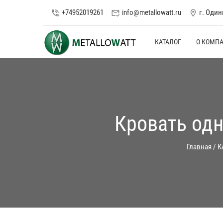
+74952019261
info@metallowatt.ru
г. Оди
phone_in_talk
mark_email_read
location_on
КАТАЛОГ
О КОМП
Кровать одн
Главная
/
К