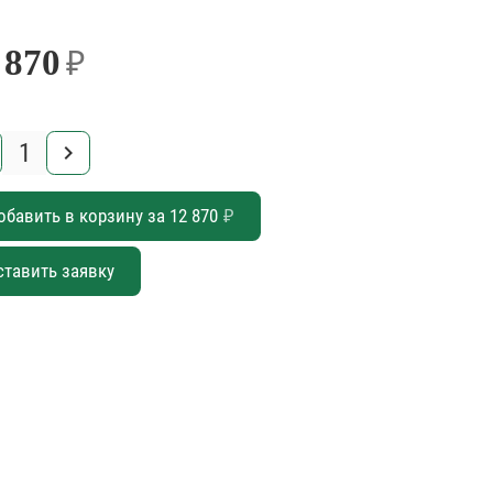
 870
₽
keyboard_arrow_right
обавить в корзину за
12 870
₽
ставить заявку