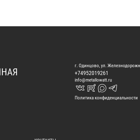
г. Одинцово, ул. Железнодорожн
ННАЯ
+74952019261
info@metallowatt.ru
vk_in
rutube_in
max_s
telegrams_in
Политика конфиденциальности