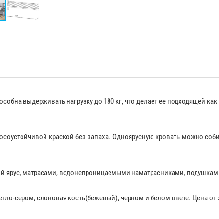
собна выдерживать нагрузку до 180 кг, что делает ее подходящей как д
соустойчивой краской без запаха. Одноярусную кровать можно собир
й ярус,
матрасами
,
водонепроницаемыми наматрасниками
,
подушкам
тло-сером, слоновая кость(бежевый), черном и белом цвете. Цена от э