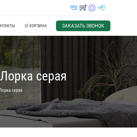
vk_in
rutube_in
max_s
telegrams_in
ЗАКАЗАТЬ ЗВОНОК
ОНТАКТЫ
🛒 КОРЗИНА
 Лорка серая
Лорка серая