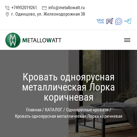
+74952019261
info@metallowatt.ru
phone_in_talk
mark_email_read
г. Одинцово, ул. Железнодорожная 38
location_on
vk_in
rutube_in
max_s
telegrams_in
dehaze
Кровать одноярусная
металлическая Лорка
коричневая
Главная
/
КАТАЛОГ
/
Одноярусные кровати
/
Кровать одноярусная металлическая Лорка коричневая