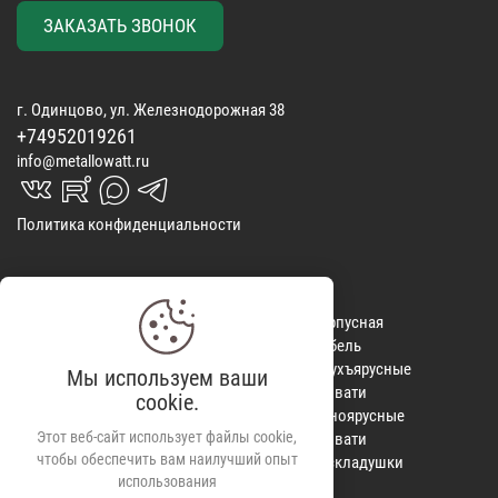
ЗАКАЗАТЬ ЗВОНОК
г. Одинцово, ул. Железнодорожная 38
+74952019261
info@metallowatt.ru
vk_in
rutube_in
max_s
telegrams_in
Политика конфиденциальности
Матрасы
КОНТАКТЫ
Корпусная
Покрывала
ОТЗЫВЫ
мебель
Спальные
ДОСТАВКА
Двухъярусные
Мы используем ваши
наборы
ВИДЕООБЗОРЫ
кровати
cookie.
Одеяла
КРЕДИТ
Одноярусные
Этот веб-сайт использует файлы cookie,
Подушки
кровати
чтобы обеспечить вам наилучший опыт
Постельное
Раскладушки
использования
белье