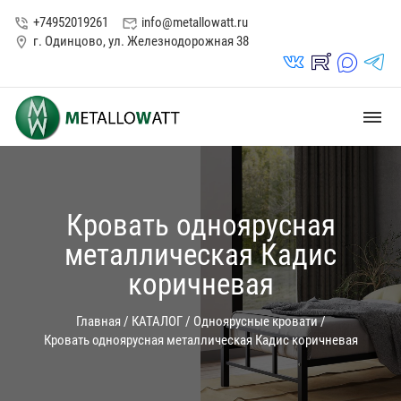
+74952019261
info@metallowatt.ru
phone_in_talk
mark_email_read
г. Одинцово, ул. Железнодорожная 38
location_on
vk_in
rutube_in
max_s
telegrams_in
dehaze
Кровать одноярусная
металлическая Кадис
коричневая
Главная
/
КАТАЛОГ
/
Одноярусные кровати
/
Кровать одноярусная металлическая Кадис коричневая