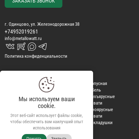
ЗАКАЗАТЬ ЗВОНОК
г. Одинцово, ул. Железнодорожная 38
+74952019261
info@metallowatt.ru
vk_in
rutube_in
max_s
telegrams_in
Политика конфиденциальности
Матрасы
КОНТАКТЫ
Корпусная
Покрывала
ОТЗЫВЫ
мебель
Спальные
ДОСТАВКА
Двухъярусные
Мы используем ваши
наборы
ВИДЕООБЗОРЫ
кровати
cookie.
Одеяла
КРЕДИТ
Одноярусные
Этот веб-сайт использует файлы cookie,
Подушки
кровати
чтобы обеспечить вам наилучший опыт
Постельное
Раскладушки
использования
белье
Принять
Закрыть