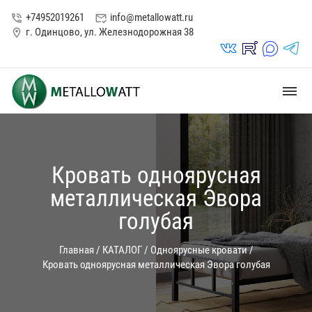
+74952019261
info@metallowatt.ru
phone_in_talk
mark_email_read
г. Одинцово, ул. Железнодорожная 38
location_on
vk_in
rutube_in
max_s
telegrams_in
dehaze
Кровать одноярусная
металлическая Эвора
голубая
Главная
/
КАТАЛОГ
/
Одноярусные кровати
/
Кровать одноярусная металлическая Эвора голубая