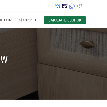
vk_in
rutube_in
max_s
telegrams_in
ЗАКАЗАТЬ ЗВОНОК
ОНТАКТЫ
🛒 КОРЗИНА
MW