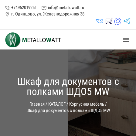
+74952019261
info@metallowatt.ru
phone_in_talk
mark_email_read
г. Одинцово, ул. Железнодорожная 38
location_on
vk_in
rutube_in
max_s
telegrams_in
dehaze
Шкаф для документов с
полками ШДО5 MW
Главная
/
КАТАЛОГ
/
Корпусная мебель
/
Шкаф для документов с полками ШДО5 MW