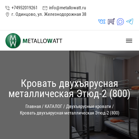
+74952019261
info@metallowatt.ru
phone_in_talk
mark_email_read
г. Одинцово, ул. Железнодорожная 38
location_on
vk_in
rutube_in
max_s
telegrams_in
dehaze
Кровать двухъярусная
металлическая Этюд-2 (800)
Главная
/
КАТАЛОГ
/
Двухъярусные кровати
/
Кровать двухъярусная металлическая Этюд-2 (800)