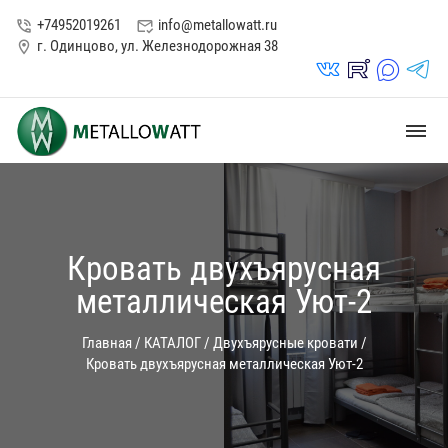
+74952019261
info@metallowatt.ru
phone_in_talk
mark_email_read
г. Одинцово, ул. Железнодорожная 38
location_on
vk_in
rutube_in
max_s
telegrams_in
dehaze
Кровать двухъярусная
металлическая Уют-2
Главная
/
КАТАЛОГ
/
Двухъярусные кровати
/
Кровать двухъярусная металлическая Уют-2