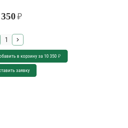
 350
₽
keyboard_arrow_right
обавить в корзину за
10 350
₽
ставить заявку