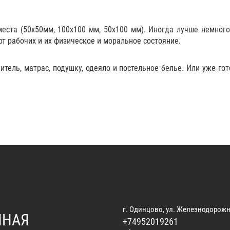
места (50х50мм, 100х100 мм, 50х100 мм). Иногда лучше немног
т рабочих и их физическое и моральное состояние.
читель
,
матрас
,
подушку
,
одеяло
и
постельное белье
. Или уже го
г. Одинцово, ул. Железнодорожн
ННАЯ
+74952019261