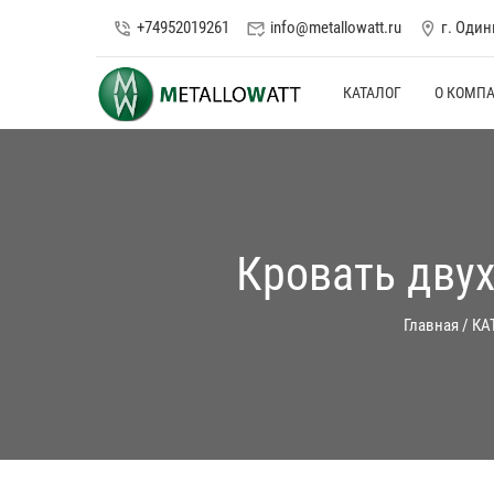
+74952019261
info@metallowatt.ru
г. Оди
phone_in_talk
mark_email_read
location_on
КАТАЛОГ
О КОМП
Кровать двух
Главная
/
КА