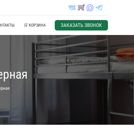
vk_in
rutube_in
max_s
telegrams_in
ЗАКАЗАТЬ ЗВОНОК
ОНТАКТЫ
🛒 КОРЗИНА
ерная
ерная