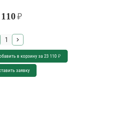
 110
₽
keyboard_arrow_right
обавить в корзину за
23 110
₽
ставить заявку