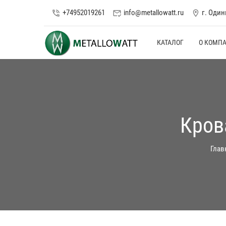
+74952019261
info@metallowatt.ru
г. Оди
phone_in_talk
mark_email_read
location_on
КАТАЛОГ
О КОМП
Кров
Глав