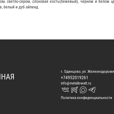
м, светло-сером, слоновая кость(бежевый), черном и белом ц
е, белый и дуб айленд.
г. Одинцово, ул. Железнодорожн
ННАЯ
+74952019261
info@metallowatt.ru
vk_in
rutube_in
max_s
telegrams_in
Политика конфиденциальности