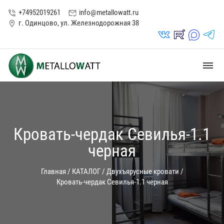
+74952019261
info@metallowatt.ru
phone_in_talk
mark_email_read
г. Одинцово, ул. Железнодорожная 38
location_on
vk_in
rutube_in
max_s
telegrams_in
dehaze
Кровать-чердак Севилья-1.1
черная
Главная
/
КАТАЛОГ
/
Двухъярусные кровати
/
Кровать-чердак Севилья-1.1 черная