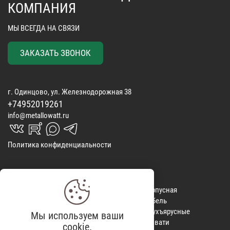
КОМПАНИЯ
МЫ ВСЕГДА НА СВЯЗИ
ЗАКАЗАТЬ ЗВОНОК
г. Одинцово, ул. Железнодорожная 38
+74952019261
info@metallowatt.ru
vk_in
rutube_in
max_s
telegrams_in
Политика конфиденциальности
Матрасы
КОНТАКТЫ
Корпусная
Покрывала
ОТЗЫВЫ
мебель
Спальные
ДОСТАВКА
Двухъярусные
Мы используем ваши
наборы
ВИДЕООБЗОРЫ
кровати
cookie.