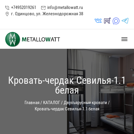
+74952019261
info@metallowatt.ru
phone_in_talk
mark_email_read
г. Одинцово, ул. Железнодорожная 38
location_on
vk_in
rutube_in
max_s
telegrams_in
dehaze
Кровать-чердак Севилья-1.1
белая
Главная
/
КАТАЛОГ
/
Двухъярусные кровати
/
Кровать-чердак Севилья-1.1 белая