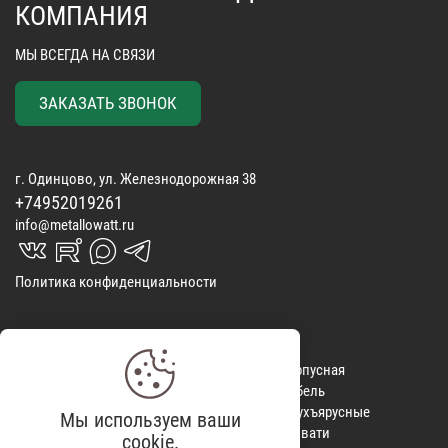
КОМПАНИЯ
МЫ ВСЕГДА НА СВЯЗИ
ЗАКАЗАТЬ ЗВОНОК
г. Одинцово, ул. Железнодорожная 38
+74952019261
info@metallowatt.ru
vk_in
rutube_in
max_s
telegrams_in
Политика конфиденциальности
Матрасы
КОНТАКТЫ
Корпусная
Покрывала
ОТЗЫВЫ
мебель
Спальные
ДОСТАВКА
Двухъярусные
Мы используем ваши
наборы
ВИДЕООБЗОРЫ
кровати
cookie.