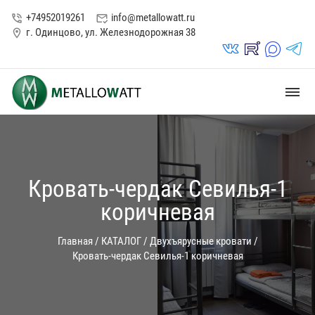
+74952019261
info@metallowatt.ru
phone_in_talk
mark_email_read
г. Одинцово, ул. Железнодорожная 38
location_on
vk_in
rutube_in
max_s
telegrams_in
dehaze
Кровать-чердак Севилья-1
коричневая
Главная
/
КАТАЛОГ
/
Двухъярусные кровати
/
Кровать-чердак Севилья-1 коричневая