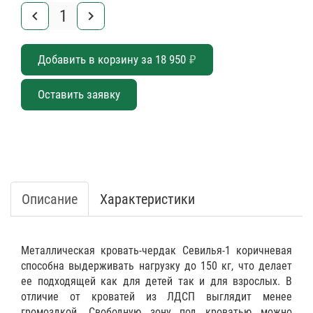
keyboard_arrow_left
keyboard_arrow_right
Добавить в корзину за
18 950
₽
Оставить заявку
Описание
Характеристики
Металлическая кровать-чердак Севилья-1 коричневая
способна выдерживать нагрузку до 150 кг, что делает
ее подходящей как для детей так и для взрослых. В
отличие от кроватей из ЛДСП выглядит менее
громоздкой. Свободную зону под кроватью можно