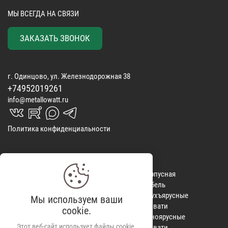
МЫ ВСЕГДА НА СВЯЗИ
ЗАКАЗАТЬ ЗВОНОК
г. Одинцово, ул. Железнодорожная 38
+74952019261
info@metallowatt.ru
vk_in
rutube_in
max_s
telegrams_in
Политика конфиденциальности
Матрасы
КОНТАКТЫ
Корпусная
Покрывала
ОТЗЫВЫ
мебель
Спальные
ДОСТАВКА
Двухъярусные
Мы используем ваши
наборы
ВИДЕООБЗОРЫ
кровати
cookie.
Одеяла
КРЕДИТ
Одноярусные
Этот веб-сайт использует файлы cookie,
Подушки
кровати