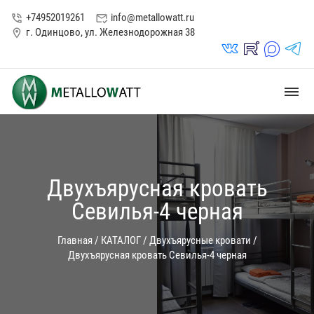
+74952019261
info@metallowatt.ru
phone_in_talk
mark_email_read
г. Одинцово, ул. Железнодорожная 38
location_on
vk_in
rutube_in
max_s
telegrams_in
dehaze
Двухъярусная кровать
Севилья-4 черная
Главная
/
КАТАЛОГ
/
Двухъярусные кровати
/
Двухъярусная кровать Севилья-4 черная