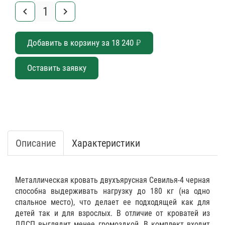
keyboard_arrow_left
keyboard_arrow_right
Добавить в корзину за
18 240
₽
Оставить заявку
Описание
Характеристики
Металлическая кровать двухъярусная Севилья-4 черная
способна выдерживать нагрузку до 180 кг (на одно
спальное место), что делает ее подходящей как для
детей так и для взрослых. В отличие от кроватей из
ЛДСП выглядит менее громоздкой. В комплект входит