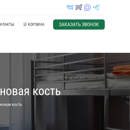
vk_in
rutube_in
max_s
telegrams_in
ЗАКАЗАТЬ ЗВОНОК
ОНТАКТЫ
🛒 КОРЗИНА
новая кость
новая кость