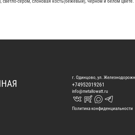
 светло-сером, слоновая кость(бежевый), черном и белом цвете. 
г. Одинцово, ул. Железнодорожн
ННАЯ
+74952019261
info@metallowatt.ru
vk_in
rutube_in
max_s
telegrams_in
Политика конфиденциальности