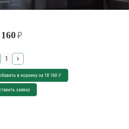
 160
₽
keyboard_arrow_right
обавить в корзину за
18 160
₽
ставить заявку