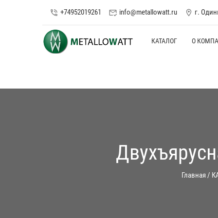
+74952019261
info@metallowatt.ru
г. Оди
phone_in_talk
mark_email_read
location_on
КАТАЛОГ
О КОМП
Двухъярусн
Главная
/
К