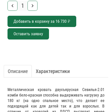
keyboard_arrow_left
keyboard_arrow_right
Добавить в корзину за
16 730
₽
Оставить заявку
Описание
Характеристики
Металлическая кровать двухъярусная Севилья-2.01
комби бело-красная способна выдерживать нагрузку до
180 кг (на одно спальное место), что делает ее
подходящей как для детей так и для взрослых. В
отличие от кроватей из ЛДСП выглядит менее