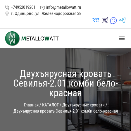
+74952019261
info@metallowatt.ru
phone_in_talk
mark_email_read
г. Одинцово, ул. Железнодорожная 38
location_on
vk_in
rutube_in
max_s
telegrams_in
dehaze
Двухъярусная кровать
Севилья-2.01 комби бело-
красная
Главная
/
КАТАЛОГ
/
Двухъярусные кровати
/
Двухъярусная кровать Севилья-2.01 комби бело-красная