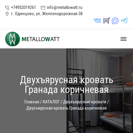
+74952019261
info@metallowatt.ru
phone_in_talk
mark_email_read
г. Одинцово, ул. Железнодорожная 38
location_on
vk_in
rutube_in
max_s
telegrams_in
dehaze
Двухъярусная кровать
Гранада коричневая
Главная
/
КАТАЛОГ
/
Двухъярусные кровати
/
Двухъярусная кровать Гранада коричневая