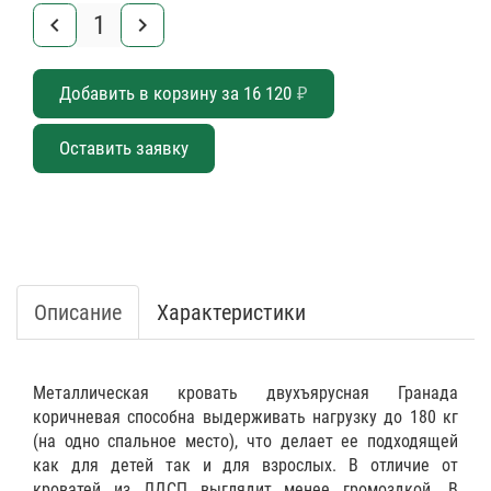
keyboard_arrow_left
keyboard_arrow_right
Добавить в корзину за
16 120
₽
Оставить заявку
Описание
Характеристики
Металлическая кровать двухъярусная Гранада
коричневая способна выдерживать нагрузку до 180 кг
(на одно спальное место), что делает ее подходящей
как для детей так и для взрослых. В отличие от
кроватей из ЛДСП выглядит менее громоздкой. В