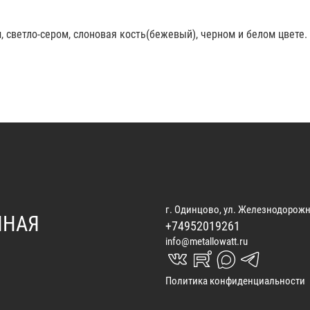
 светло-сером, слоновая кость(бежевый), черном и белом цвете. 
г. Одинцово, ул. Железнодорожн
ННАЯ
+74952019261
info@metallowatt.ru
vk_in
rutube_in
max_s
telegrams_in
Политика конфиденциальности