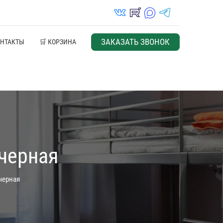
vk_in
rutube_in
max_s
telegrams_in
ЗАКАЗАТЬ ЗВОНОК
ОНТАКТЫ
🛒 КОРЗИНА
черная
черная