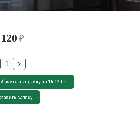
 120
₽
keyboard_arrow_right
обавить в корзину за
16 120
₽
ставить заявку