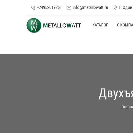
+74952019261
info@metallowatt.ru
г. Оди
phone_in_talk
mark_email_read
location_on
КАТАЛОГ
О КОМП
Двухъ
Главн