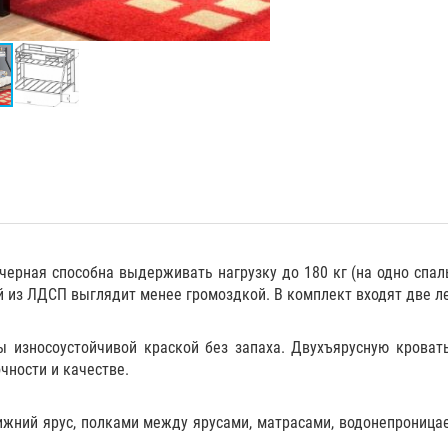
ерная способна выдерживать нагрузку до 180 кг (на одно спал
ей из ЛДСП выглядит менее громоздкой. В комплект входят две л
 износоустойчивой краской без запаха. Двухъярусную кроват
очности и качестве.
ижний ярус,
полками
между ярусами,
матрасами
,
водонепроница