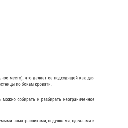
ьное место), что делает ее подходящей как для
естницы по бокам кровати.
ь можно собирать и разбирать неограниченное
емыми наматрасниками
,
подушками
,
одеялами
и