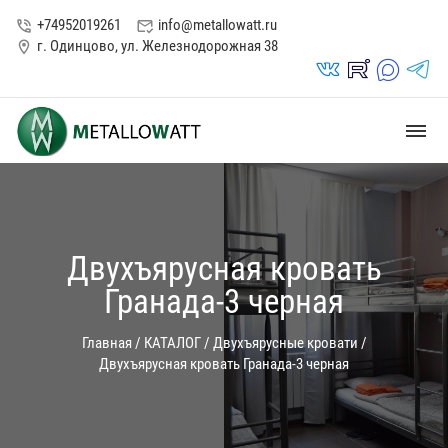
+74952019261
info@metallowatt.ru
phone_in_talk
mark_email_read
г. Одинцово, ул. Железнодорожная 38
location_on
vk_in
rutube_in
max_s
telegrams_in
dehaze
Двухъярусная кровать
Гранада-3 черная
Главная
/
КАТАЛОГ
/
Двухъярусные кровати
/
Двухъярусная кровать Гранада-3 черная