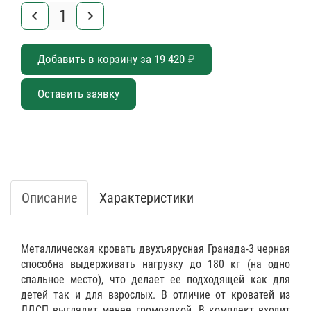
keyboard_arrow_left
keyboard_arrow_right
Добавить в корзину за
19 420
₽
Оставить заявку
Описание
Характеристики
Металлическая кровать двухъярусная Гранада-3 черная
способна выдерживать нагрузку до 180 кг (на одно
спальное место), что делает ее подходящей как для
детей так и для взрослых. В отличие от кроватей из
ЛДСП выглядит менее громоздкой. В комплект входит