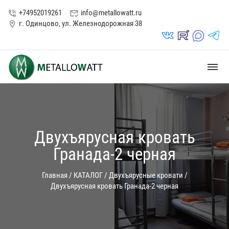
+74952019261
info@metallowatt.ru
phone_in_talk
mark_email_read
г. Одинцово, ул. Железнодорожная 38
location_on
vk_in
rutube_in
max_s
telegrams_in
dehaze
Двухъярусная кровать
Гранада-2 черная
Главная
/
КАТАЛОГ
/
Двухъярусные кровати
/
Двухъярусная кровать Гранада-2 черная