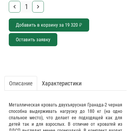
keyboard_arrow_left
keyboard_arrow_right
Добавить в корзину за
19 320
₽
Оставить заявку
Описание
Характеристики
Металлическая кровать двухъярусная Гранада-2 черная
способна выдерживать нагрузку до 180 кг (на одно
спальное место), что делает ее подходящей как для
детей так и для взрослых. В отличие от кроватей из
ЛДСП выглядит менее громоздкой. В комплект входит