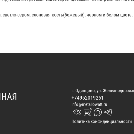
 светло-сером, слоновая кость(бежевый), черном и белом цвете. 
г. Одинцово, ул. Железнодорожн
ННАЯ
+74952019261
info@metallowatt.ru
vk_in
rutube_in
max_s
telegrams_in
Политика конфиденциальности