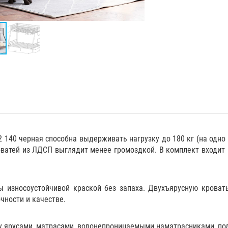
 140 черная способна выдерживать нагрузку до 180 кг (на одно 
роватей из ЛДСП выглядит менее громоздкой. В комплект входи
 износоустойчивой краской без запаха. Двухъярусную кроват
очности и качестве.
 ярусами,
матрасами
,
водонепроницаемыми наматрасниками
,
по