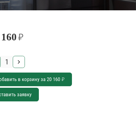
 160
₽
keyboard_arrow_right
обавить в корзину за
20 160
₽
ставить заявку