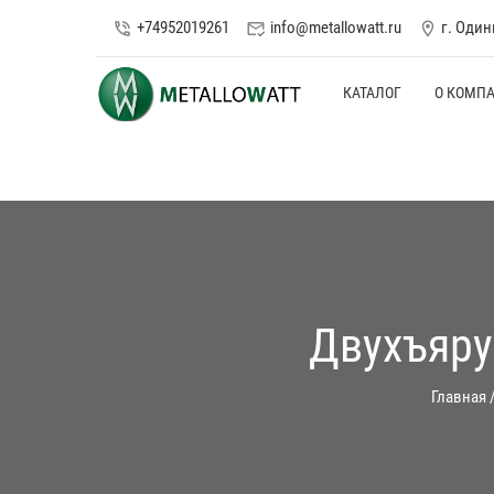
+74952019261
info@metallowatt.ru
г. Оди
phone_in_talk
mark_email_read
location_on
КАТАЛОГ
О КОМП
Двухъяру
Главная