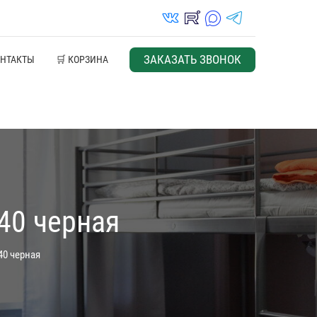
vk_in
rutube_in
max_s
telegrams_in
ЗАКАЗАТЬ ЗВОНОК
ОНТАКТЫ
🛒 КОРЗИНА
40 черная
40 черная