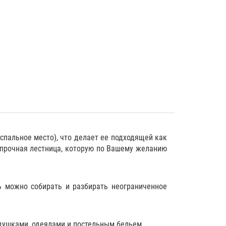
спальное место), что делает ее подходящей как
т прочная лестница, которую по Вашему желанию
ь можно собирать и разбирать неограниченное
душками
,
одеялами
и
постельным бельем
.