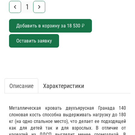
keyboard_arrow_left
keyboard_arrow_right
Добавить в корзину за
18 530
₽
Оставить заявку
Описание
Характеристики
Металлическая кровать двухъярусная Гранада 140
слоновая кость способна выдерживать нагрузку до 180
кг (на одно спальное место), что делает ее подходящей
как для детей так и для взрослых. В отличие от
кроватей из ЛДСП выглядит менее громоздкой. В