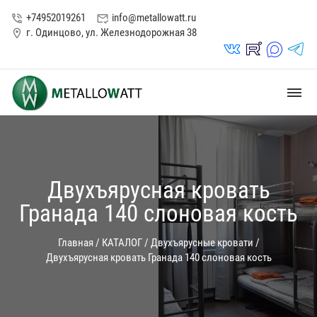
+74952019261
info@metallowatt.ru
phone_in_talk
mark_email_read
г. Одинцово, ул. Железнодорожная 38
location_on
vk_in
rutube_in
max_s
telegrams_in
dehaze
Двухъярусная кровать
Гранада 140 слоновая кость
Главная
/
КАТАЛОГ
/
Двухъярусные кровати
/
Двухъярусная кровать Гранада 140 слоновая кость