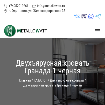
+74952019261
info@metallowatt.ru
phone_in_talk
mark_email_read
г. Одинцово, ул. Железнодорожная 38
location_on
vk_in
rutube_in
max_s
telegrams_in
dehaze
Двухъярусная кровать
Гранада-1 черная
Главная
/
КАТАЛОГ
/
Двухъярусные кровати
/
Двухъярусная кровать Гранада-1 черная