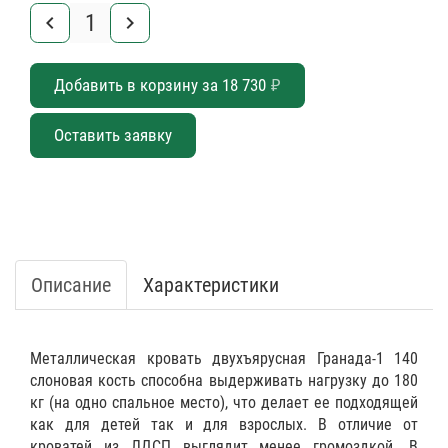
keyboard_arrow_left
keyboard_arrow_right
Добавить в корзину за
18 730
₽
Оставить заявку
Описание
Характеристики
Металлическая кровать двухъярусная Гранада-1 140
слоновая кость способна выдерживать нагрузку до 180
кг (на одно спальное место), что делает ее подходящей
как для детей так и для взрослых. В отличие от
кроватей из ЛДСП выглядит менее громоздкой. В