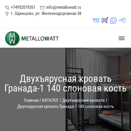
+74952019261
info@metallowatt.ru
phone_in_talk
mark_email_read
г. Одинцово, ул. Железнодорожная 38
location_on
vk_in
rutube_in
max_s
telegrams_in
dehaze
Двухъярусная кровать
Гранада-1 140 слоновая кость
Главная
/
КАТАЛОГ
/
Двухъярусные кровати
/
Двухъярусная кровать Гранада-1 140 слоновая кость